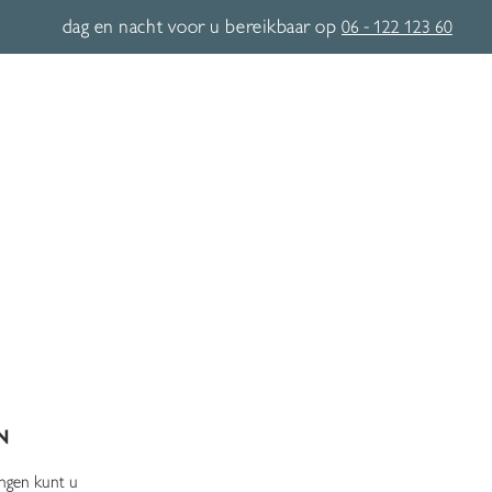
dag en nacht voor u bereikbaar op
06 - 122 123 60
ART
n
ingen kunt u