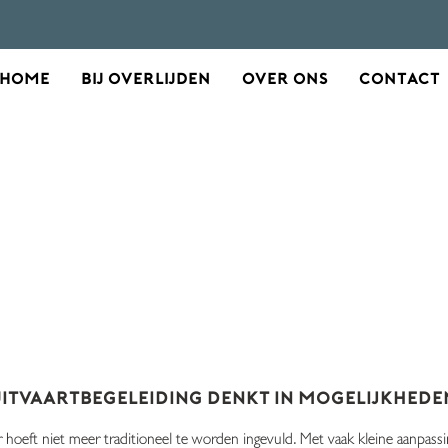
Home
Bij overlijden
Over ons
Contact
INSPIRATIE EN MOOIE
ALEN VOOR EEN UITVA
Uitvaartbegeleiding
denkt in mogelijkhede
 hoeft niet meer traditioneel te worden ingevuld. Met vaak kleine aanpass